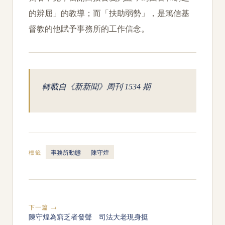
的辨屈」的教導；而「扶助弱勢」，是篤信基
督教的他賦予事務所的工作信念。
轉載自《新新聞》周刊 1534 期
事務所動態
陳守煌
標籤
下一篇 →
陳守煌為窮乏者發聲 司法大老現身挺